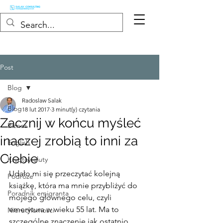
Post
Blog
Radoslaw Salak
Blog
18 lut 2017
3 minut(y) czytania
Zacznij w końcu myśleć
Biznes
inaczej zrobią to inni za
English
Ciebie
Kryptowaluty
Udało mi się przeczytać kolejną 
Podróże
książkę, która ma mnie przybliżyć do 
Poradnik emigranta
mojego głównego celu, czyli 
emerytura w wieku 55 lat. Ma to 
Nieruchomości
szczególne znaczenie jak ostatnio 