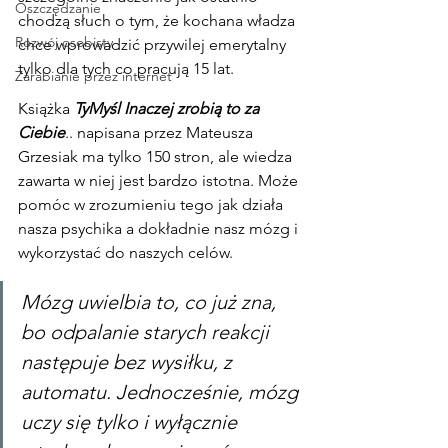
Oszczędzanie
chodzą słuch o tym, że kochana władza 
Rozwój osobisty
chce wprowadzić przywilej emerytalny 
tylko dla tych co pracują 15 lat.
Zarabianie przez internet
Książka 
TyMyśl Inaczej zrobią to za 
Ciebie
.. napisana przez Mateusza 
Grzesiak ma tylko 150 stron, ale wiedza 
zawarta w niej jest bardzo istotna. Może 
pomóc w zrozumieniu tego jak działa 
nasza psychika a dokładnie nasz mózg i 
wykorzystać do naszych celów.
Mózg uwielbia to, co już zna, 
bo odpalanie starych reakcji 
następuje bez wysiłku, z 
automatu. Jednocześnie, mózg 
uczy się tylko i wyłącznie 