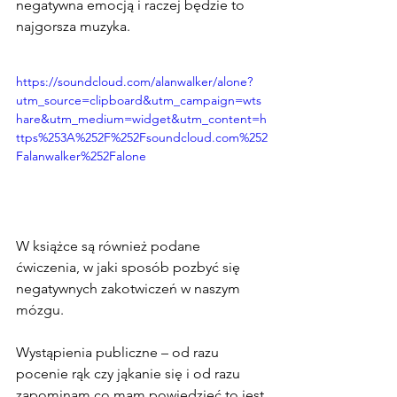
negatywna emocją i raczej będzie to 
najgorsza muzyka.
https://soundcloud.com/alanwalker/alone?
utm_source=clipboard&utm_campaign=wts
hare&utm_medium=widget&utm_content=h
ttps%253A%252F%252Fsoundcloud.com%252
Falanwalker%252Falone
W książce są również podane 
ćwiczenia, w jaki sposób pozbyć się 
negatywnych zakotwiczeń w naszym 
mózgu.
Wystąpienia publiczne – od razu 
pocenie rąk czy jąkanie się i od razu 
zapominam co mam powiedzieć to jest 