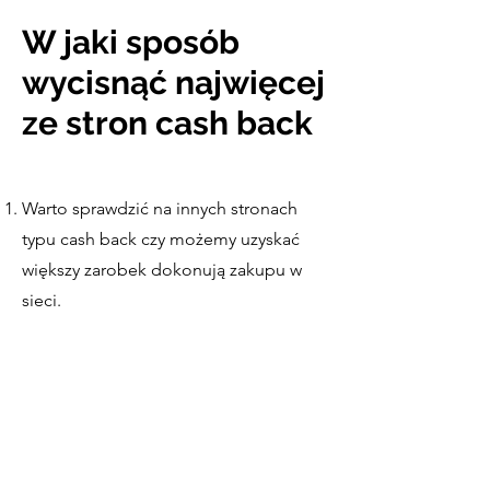
W jaki sposób
wycisnąć najwięcej
ze stron cash back
Warto sprawdzić na innych stronach
typu cash back czy możemy uzyskać
większy zarobek dokonują zakupu w
sieci.
dodaj swoja kartę debetowa lub
kredytów do Quito oraz topcashback
dzięki temu będziesz dostawał za
zwroty w rzeczywistych sklepach
zainstaluj na swojego smatfona
aplikacje dzięki niej będziesz mógł