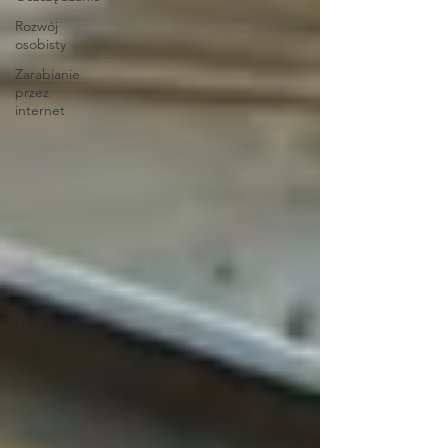
Rozwój
osobisty
Zarabianie
przez
internet