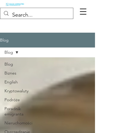
Blog
Blog
Blog
Biznes
English
Kryptowaluty
Podróże
Poradnik
emigranta
Nieruchomości
Oszczędzanie