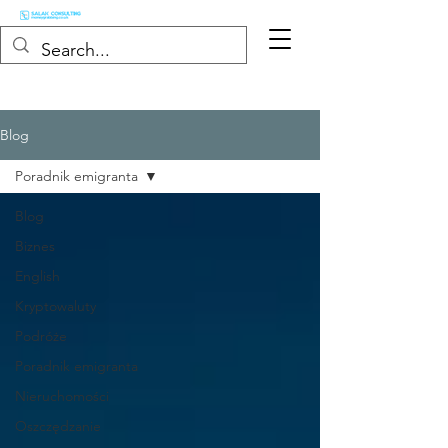
Blog
Poradnik emigranta
Blog
Biznes
English
Kryptowaluty
Podróże
Poradnik emigranta
Nieruchomości
Oszczędzanie