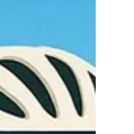
warsztaty, networking i kulturalna niespodzianka.
Organizatorzy zapowiadają solidną dawkę wiedzy i
kontakty, które mogą przerodzić się w realne
projekty. Ambicja połączona z praktyką Aspire &
Inspire to format tworzony dla polskiej
społeczności bizn