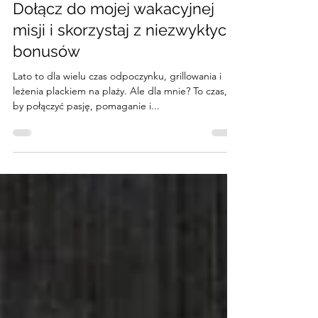
Radoslaw Salak
23 cze 2025
2 minut(y) czytania
Ruszam w trasę dla życia!
Dołącz do mojej wakacyjnej
misji i skorzystaj z niezwykłych
bonusów
Lato to dla wielu czas odpoczynku, grillowania i
leżenia plackiem na plaży. Ale dla mnie? To czas,
by połączyć pasję, pomaganie i...