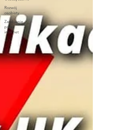
Rozwój
osobisty
Zarabianie
przez
internet