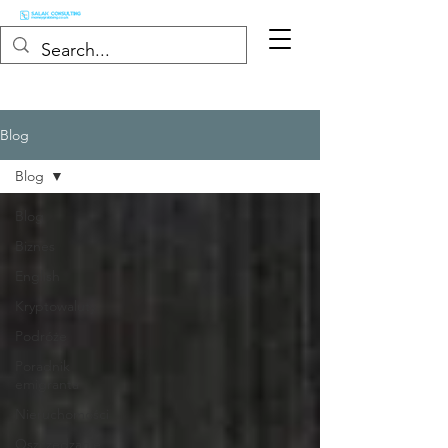
Blog
Blog
Blog
Biznes
English
Kryptowaluty
Podróże
Poradnik
emigranta
Nieruchomości
Oszczędzanie