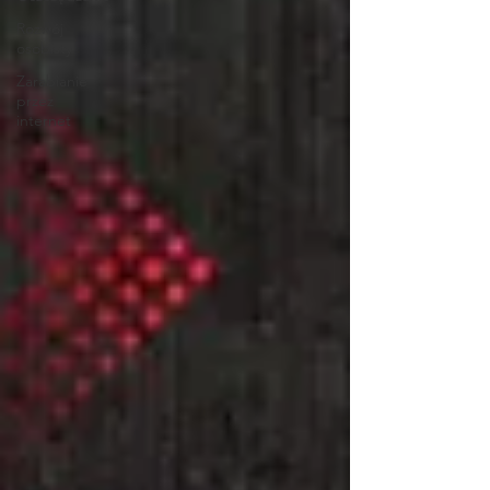
Rozwój
osobisty
Zarabianie
przez
internet