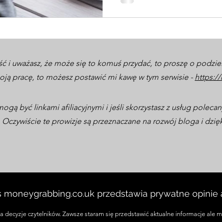
ść i uważasz, że może się to komuś przydać, to proszę o podziel
ą pracę, to możesz postawić mi kawę w tym serwisie -
https:/
mogą być linkami afiliacyjnymi i jeśli skorzystasz z usług polec
Oczywiście te prowizje są przeznaczane na rozwój bloga i dzięk
s moneygrabbing.co.uk przedstawia prywatne opinie a
 decyzje czytelników. Zawsze staram się przedstawić aktualne informacje ale m