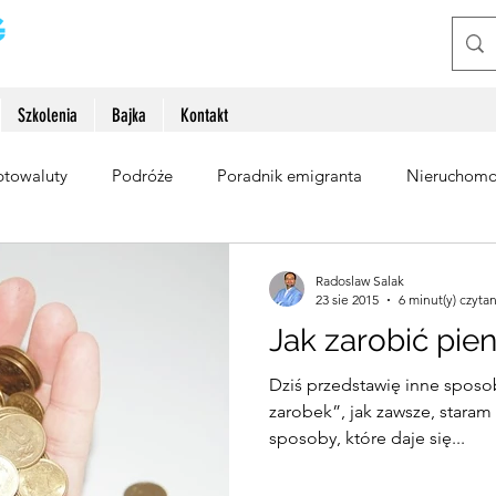
Szkolenia
Bajka
Kontakt
ptowaluty
Podróże
Poradnik emigranta
Nieruchomo
rzez internet
Radoslaw Salak
23 sie 2015
6 minut(y) czytan
Jak zarobić pien
Dziś przedstawię inne sposob
zarobek”, jak zawsze, staram 
sposoby, które daje się...