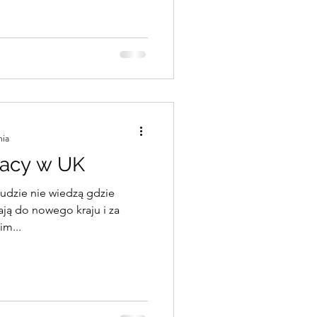
nia
racy w UK
ludzie nie wiedzą gdzie
ają do nowego kraju i za
im...