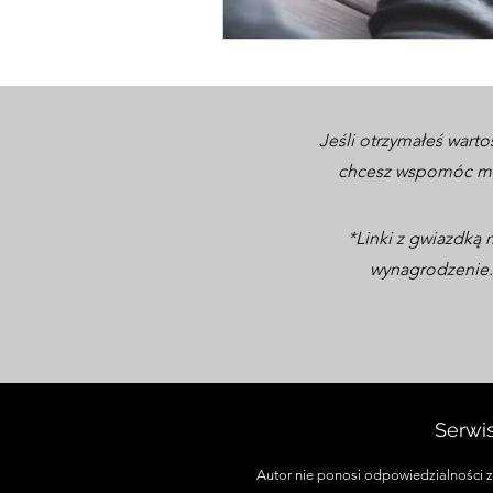
Jeśli otrzymałeś warto
chcesz wspomóc moj
*Linki z gwiazdką 
wynagrodzenie. 
Serwi
Autor nie ponosi odpowiedzialności za