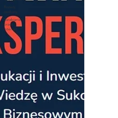
Rozwój
osobisty
Zarabianie
przez
internet