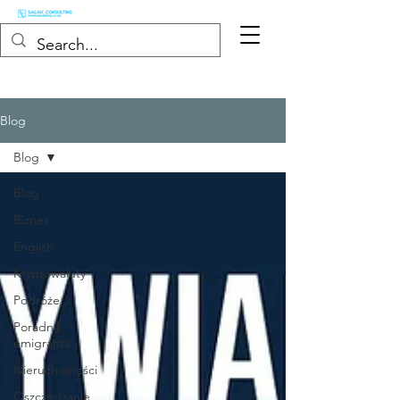
Blog
Blog
Blog
Biznes
English
Kryptowaluty
Podróże
Poradnik
emigranta
Nieruchomości
Oszczędzanie