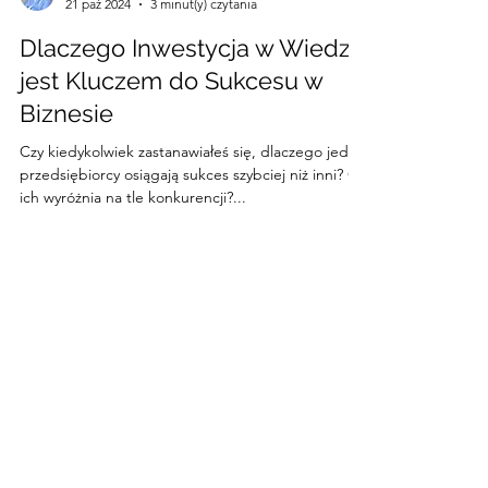
Radoslaw Salak
21 paź 2024
3 minut(y) czytania
Dlaczego Inwestycja w Wiedzę
jest Kluczem do Sukcesu w
Biznesie
Czy kiedykolwiek zastanawiałeś się, dlaczego jedni
przedsiębiorcy osiągają sukces szybciej niż inni? Co
ich wyróżnia na tle konkurencji?...
Jeśli otrzymałeś wartość i uważasz, że
może się to komuś przydać, to proszę
o podzielenie się tym blogiem. A jeśli
chcesz wspomóc moją pracę, to
możesz postawić mi kawę w tym