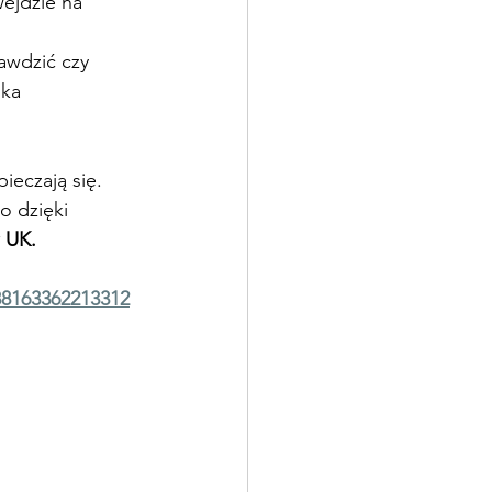
wejdzie na 
awdzić czy 
ka 
ieczają się.
o dzięki 
 UK.
88163362213312