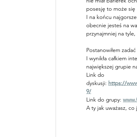
nie miał barierek och
posesję to może się
I na końcu najgorsze
obecnie jesteś na w
przynajmniej na tyle,
Postanowiłem zadać 
I wynikła całkiem int
największej grupie 
Link do 
dyskusji: 
https://ww
9/
Link do grupy: 
www.
A ty jak uważasz, c