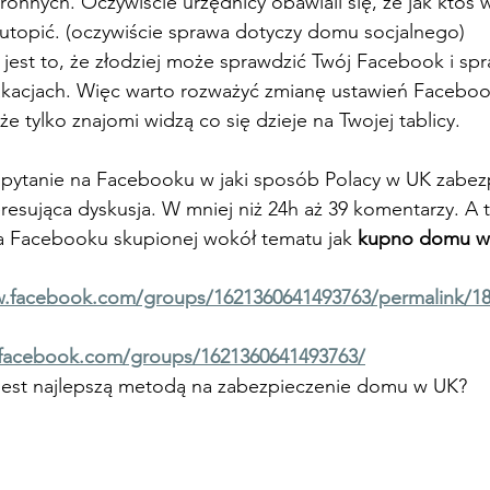
ronnych. Oczywiście urzędnicy obawiali się, że jak ktoś 
 utopić. (oczywiście sprawa dotyczy domu socjalnego)
 jest to, że złodziej może sprawdzić Twój Facebook i spr
akacjach. Więc warto rozważyć zmianę ustawień Faceboo
 że tylko znajomi widzą co się dzieje na Twojej tablicy.
pytanie na Facebooku w jaki sposób Polacy w UK zabezp
eresująca dyskusja. W mniej niż 24h aż 39 komentarzy. A t
na Facebooku skupionej wokół tematu jak 
kupno domu w
w.facebook.com/groups/1621360641493763/permalink/1
facebook.com/groups/1621360641493763/
o jest najlepszą metodą na zabezpieczenie domu w UK?