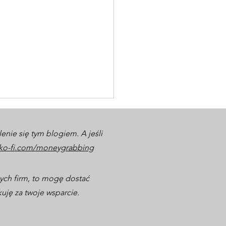
lenie się tym blogiem. A jeśli
/ko-fi.com/moneygrabbing
anych firm, to mogę dostać
kuję za twoje wsparcie.
oków od najemcy do
stora