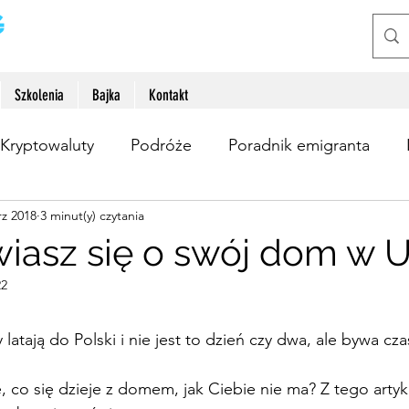
Szkolenia
Bajka
Kontakt
Kryptowaluty
Podróże
Poradnik emigranta
rz 2018
3 minut(y) czytania
sobisty
Zarabianie przez internet
iasz się o swój dom w 
22
latają do Polski i nie jest to dzień czy dwa, ale bywa cza
ę, co się dzieje z domem, jak Ciebie nie ma? Z tego artyk