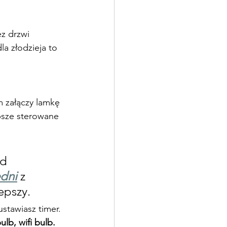
z drzwi 
a złodzieja to 
 załączy lamkę 
epsze sterowane 
d 
dni
 z 
epszy.
stawiasz timer. 
ulb, wifi bulb.