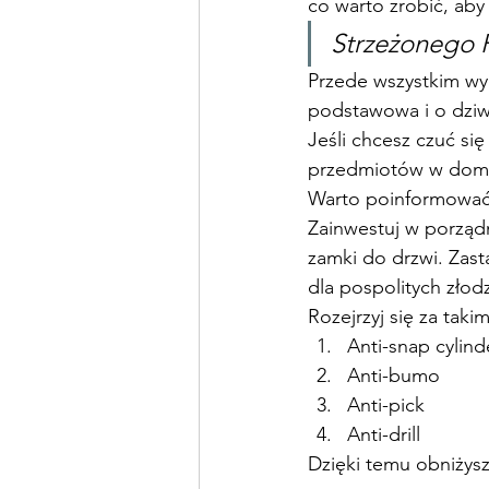
co warto zrobić, aby
Strzeżonego 
Przede wszystkim wy
podstawowa i o dziwo
Jeśli chcesz czuć si
przedmiotów w dom
Warto poinformować 
Zainwestuj w porządn
zamki do drzwi. Zast
dla pospolitych złodz
Rozejrzyj się za taki
Anti-snap cylind
Anti-bumo
Anti-pick
Anti-drill
Dzięki temu obniżys