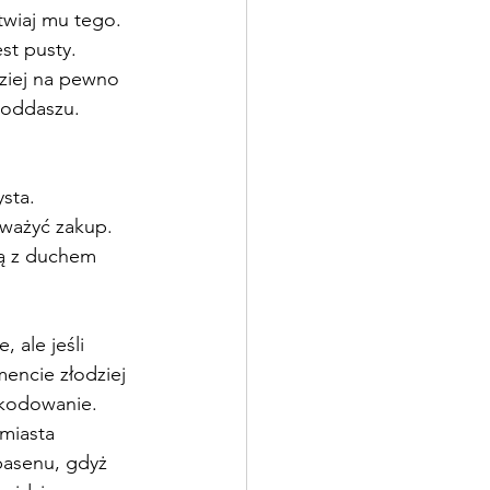
twiaj mu tego. 
st pusty.
ziej na pewno 
poddaszu.
sta.
zważyć zakup.
dą z duchem 
 ale jeśli 
encie złodziej 
zkodowanie.
miasta 
asenu, gdyż 