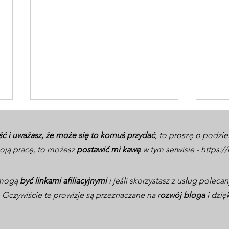
ść i uważasz, że może się to komuś przydać
, to proszę o podzie
ją pracę, to możesz
postawić mi kawę
w tym serwisie -
https:/
ą mogą
być linkami afiliacyjnymi
i jeśli skorzystasz z usług polec
Oczywiście te prowizje są przeznaczane na r
ozwój bloga
i dzię
Ruszam w trasę dla życia!
9 kr
Dołącz do mojej wakacyjnej
inwe
misji i skorzystaj z