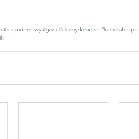
m
#alarmdomowy
#gazu
#alarmydomowe
#kamerabezpr
ik