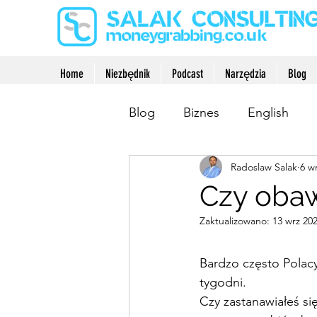
Home
Niezbędnik
Podcast
Narzędzia
Blog
Blog
Biznes
English
Radoslaw Salak
6 w
Oszczędzanie
Rozwój o
Czy obaw
Zaktualizowano:
13 wrz 20
Bardzo często Polacy 
tygodni.
Czy zastanawiałeś si