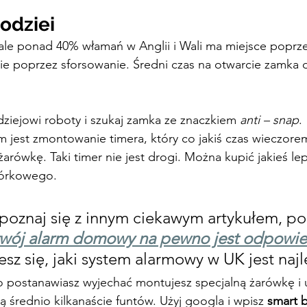
odziei
ale ponad 40% włamań w Anglii i Wali ma miejsce poprze
e poprzez sforsowanie. Średni czas na otwarcie zamka dl
odziejowi roboty i szukaj zamka ze znaczkiem 
anti – snap
.
jest zmontowanie timera, który co jakiś czas wieczorem
żarówkę. Taki timer nie jest drogi. Można kupić jakieś l
mórkowego.
poznaj się z innym ciekawym artykułem, po
twój alarm domowy na pewno jest odpowie
sz się, jaki system alarmowy w UK jest najl
o postanawiasz wyjechać montujesz specjalną żarówkę i u
ą średnio kilkanaście funtów. Użyj googla i wpisz 
smart b