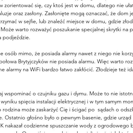
rw zorientować się, czy ktoś jest w domu, dlatego nie uła
luzje oraz zasłony. Zasłonięte mogą oznaczać, że dom je
rzymać w sejfie, lub znaleźć miejsce w domu, gdzie złod
 Może warto rozważyć poszukanie specjalnej skrytki na 
 podjeździe.
ele osób mimo, że posiada alarmy nawet z niego nie korzy
połowa Brytyjczyków nie posiada alarmu. Więc warto ro
ne alarmy na WiFi bardzo łatwo zakłócić. Złodzieje też i
j wspominać o czujniku gazu i dymu. Może to nie istotne,
wyniku spięcia instalacji elektrycznej i w tym samym mom
go rodzina może zaskarżyć Cię i ścigać po  sądach o ods
e. Ostatnio głośno było o pewnym basenie, gdzie urząd 
K nakazał codzienne spuszczanie wody z ogrodowego b