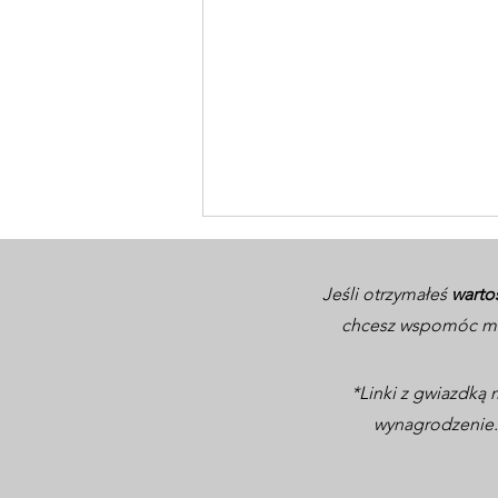
Jeśli otrzymałeś
warto
chcesz wspomóc mo
*Linki z gwiazdk
wynagrodzenie. 
Aspire & Inspire –
wyjątkowe wydarzenie
biznesowo-networkingowe