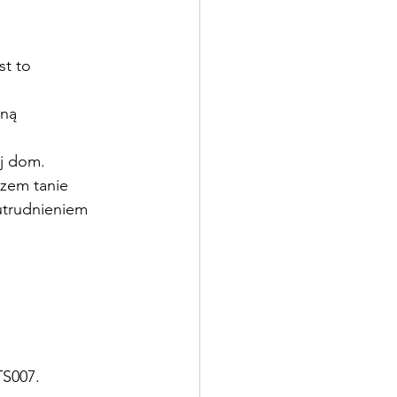
t to 
oną 
ój dom.
azem tanie 
utrudnieniem 
TS007.