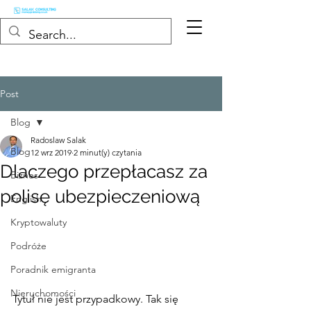
Post
Blog
Radoslaw Salak
Blog
12 wrz 2019
2 minut(y) czytania
Dlaczego przepłacasz za
Biznes
polisę ubezpieczeniową
English
Kryptowaluty
Podróże
Poradnik emigranta
Nieruchomości
Tytuł nie jest przypadkowy. Tak się 