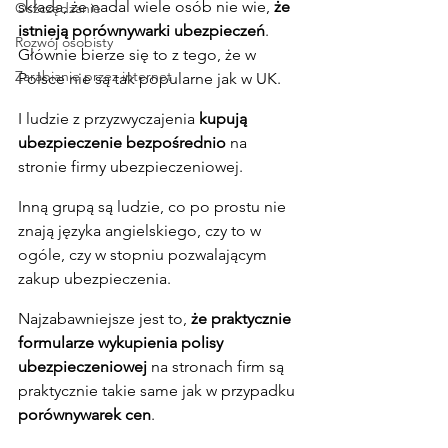
składa, że nadal wiele osób nie wie, 
że 
Oszczędzanie
istnieją porównywarki ubezpieczeń
. 
Rozwój osobisty
Głównie bierze się to z tego, że w 
Zarabianie przez internet
Polsce nie są tak popularne jak w UK.
I ludzie z przyzwyczajenia 
kupują 
ubezpieczenie bezpośrednio
 na 
stronie firmy ubezpieczeniowej.
Inną grupą są ludzie, co po prostu nie 
znają języka angielskiego, czy to w 
ogóle, czy w stopniu pozwalającym 
zakup ubezpieczenia.
Najzabawniejsze jest to, 
że praktycznie 
formularze wykupienia polisy 
ubezpieczeniowej
 na stronach firm są 
praktycznie takie same jak w przypadku 
porównywarek cen
.