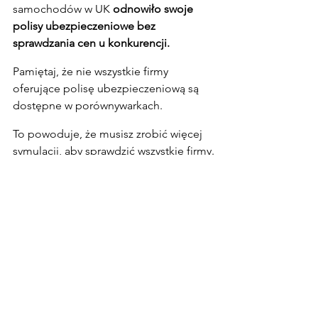
samochodów w UK 
odnowiło swoje 
polisy ubezpieczeniowe bez 
sprawdzania cen u konkurencji.
Pamiętaj, że nie wszystkie firmy 
oferujące polisę ubezpieczeniową są 
dostępne w porównywarkach.
To powoduje, że musisz zrobić więcej 
symulacji, aby sprawdzić wszystkie firmy.
* Linki z gwiazdką mogą być linkami 
afiliacyjnymi, oznacza to, że jeśli 
skorzystasz z usług mogę dostać 
wynagrodzenie
poradnik
ubezpieczenie
polak w UK
Poradnik emigranta