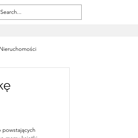
Nieruchomości
kę
o powstających 