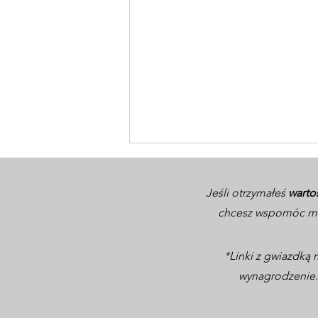
Jeśli otrzymałeś
warto
chcesz wspomóc mo
*Linki z gwiazdk
wynagrodzenie. 
Aspire & Inspire –
wyjątkowe wydarzenie
biznesowo-networkingowe