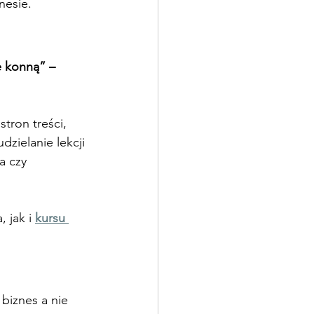
nesie.
ę konną” – 
tron treści, 
dzielanie lekcji 
a czy 
 jak i 
kursu 
 biznes a nie 