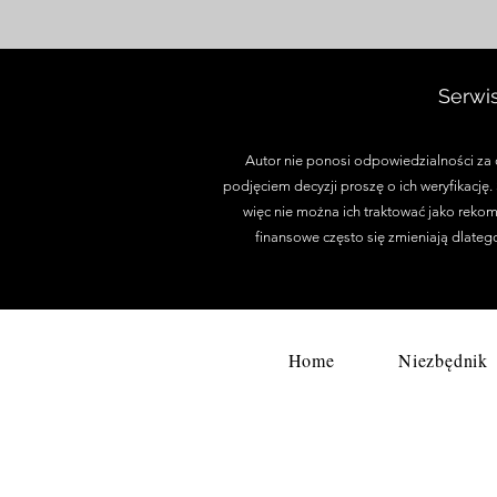
dla Polaków w
Manchesterze
Serwi
Autor nie ponosi odpowiedzialności za d
podjęciem decyzji proszę o ich weryfikację
więc nie można ich traktować jako rekom
finansowe często się zmieniają dlateg
Home
Niezbędnik