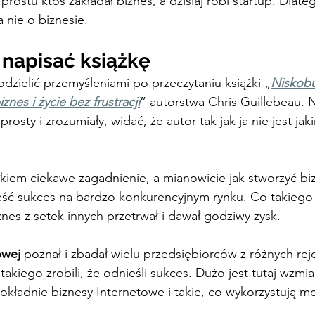
rostu ktoś zakładał biznes, a dzisiaj robi startup. Dlat
a nie o biznesie.
napisać książkę
podzielić przemyśleniami po przeczytaniu książki „
Niskob
znes i życie bez frustracji
” autorstwa Chris Guillebeau. 
prosty i zrozumiały, widać, że autor tak jak ja nie jest jak
kiem ciekawe zagadnienie, a mianowicie jak stworzyć biz
ść sukces na bardzo konkurencyjnym rynku. Co takiego z
znes z setek innych przetrwał i dawał godziwy zysk.
owej
 poznał i zbadał wielu przedsiębiorców z różnych rej
 takiego zrobili, że odnieśli sukces. Dużo jest tutaj wzmi
okładnie biznesy Internetowe i takie, co wykorzystują mo