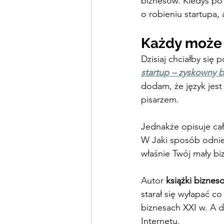
biznesów. Kiedyś po p
o robieniu startupa, 
Każdy może 
Dzisiaj chciałby się 
startup – zyskowny bi
dodam, że język jest 
pisarzem.
Jednakże opisuje cał
W Jaki sposób odnie
właśnie Twój mały bi
Autor 
książki biznes
starał się wyłapać co
biznesach XXI w. A d
Internetu.