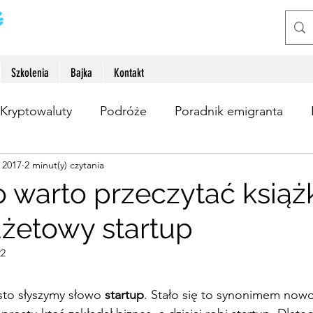
Szkolenia
Bajka
Kontakt
Kryptowaluty
Podróże
Poradnik emigranta
s 2017
2 minut(y) czytania
sobisty
Zarabianie przez internet
 warto przeczytać książ
żetowy startup
22
to słyszymy słowo 
startup
. Stało się to synonimem now