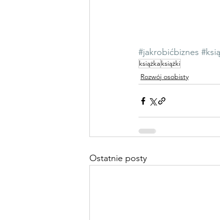
#jakrobićbiznes
#ksi
książka
książki
Rozwój osobisty
Ostatnie posty