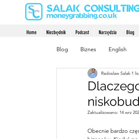
Home
Niezbędnik
Podcast
Narzędzia
Blog
Blog
Biznes
English
Radoslaw Salak
1 li
Oszczędzanie
Rozwój o
Dlaczego
niskobud
Zaktualizowano:
14 wrz 20
Obecnie bardzo częs