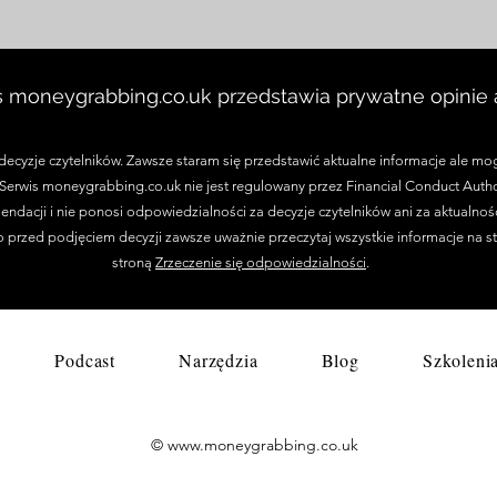
niezwykłych bonusów
s moneygrabbing.co.uk przedstawia prywatne opinie a
ecyzje czytelników. Zawsze staram się przedstawić aktualne informacje ale mog
. Serwis moneygrabbing.co.uk nie jest regulowany przez Financial Conduct Autho
endacji i nie ponosi odpowiedzialności za decyzje czytelników ani za aktualno
o przed podjęciem decyzji zawsze uważnie przeczytaj wszystkie informacje na s
stroną
Zrzeczenie się odpowiedzialności
.
Podcast
Narzędzia
Blog
Szkoleni
©
www.moneygrabbing.co.uk