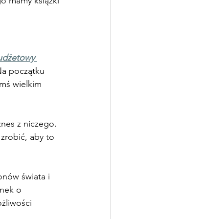
ego mamy książki 
udżetowy 
Na początku 
imś wielkim 
nes z niczego. 
robić, aby to 
onów świata i 
anek o 
żliwości 