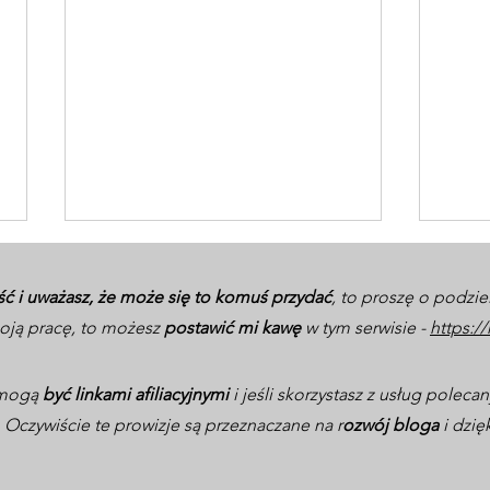
ść i uważasz, że może się to komuś przydać
, to proszę o podzie
ją pracę, to możesz
postawić mi kawę
w tym serwisie -
https:/
ą mogą
być linkami afiliacyjnymi
i jeśli skorzystasz z usług polec
Oczywiście te prowizje są przeznaczane na r
ozwój bloga
i dzię
Ruszam w trasę dla życia!
9 kr
Dołącz do mojej wakacyjnej
inwe
misji i skorzystaj z