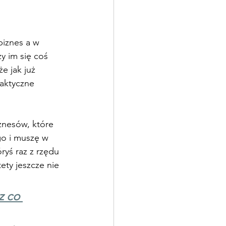
biznes a w 
y im się coś 
że jak już 
raktyczne 
znesów, które 
go i muszę w 
ryś raz z rzędu 
ety jeszcze nie 
z co 