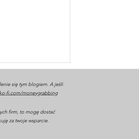
lenie się tym blogiem. A jeśli
/ko-fi.com/moneygrabbing
anych firm, to mogę dostać
kuję za twoje wsparcie.
oków od najemcy do
stora