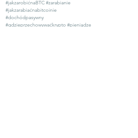
#jakzarobićnaBTC
#zarabianie
#jakzarabiaćnabitcoinie
#dochódpasywny
#gdzieprzechowywaćkrypto
#pieniądze
#dochódpasywnyzkrypto
krypto
yptowaluty
youhodler
Poradnik emigranta
Kryptowaluty
Zarabianie przez internet
Zobacz wszystkie
Ostatnie posty