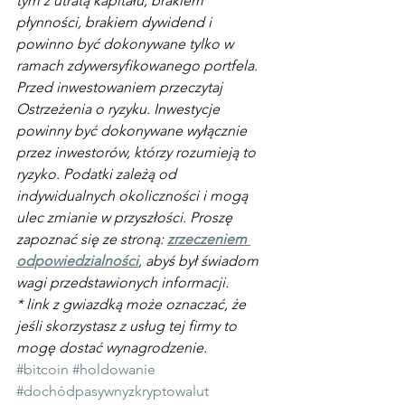
tym z utratą kapitału, brakiem 
płynności, brakiem dywidend i 
powinno być dokonywane tylko w 
ramach zdywersyfikowanego portfela. 
Przed inwestowaniem przeczytaj 
Ostrzeżenia o ryzyku. Inwestycje 
powinny być dokonywane wyłącznie 
przez inwestorów, którzy rozumieją to 
ryzyko. Podatki zależą od 
indywidualnych okoliczności i mogą 
ulec zmianie w przyszłości. Proszę 
zapoznać się ze stroną: 
zrzeczeniem 
odpowiedzialności
, abyś był świadom 
wagi przedstawionych informacji.
* link z gwiazdką może oznaczać, że 
jeśli skorzystasz z usług tej firmy to 
mogę dostać wynagrodzenie.
#bitcoin
#holdowanie
#dochódpasywnyzkryptowalut