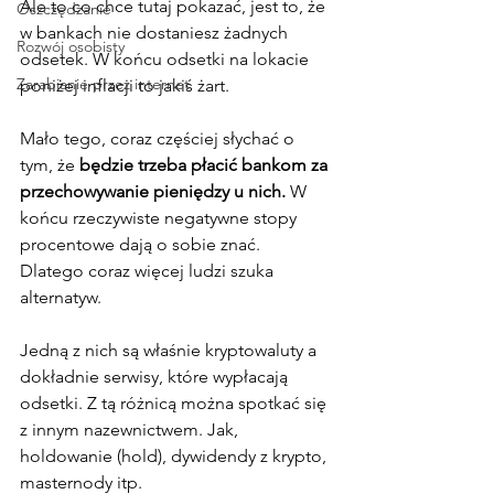
Ale to co chce tutaj pokazać, jest to, że 
Oszczędzanie
w bankach nie dostaniesz żadnych 
Rozwój osobisty
odsetek. W końcu odsetki na lokacie 
Zarabianie przez internet
poniżej inflacji to jakiś żart. 
Mało tego, coraz częściej słychać o 
tym, że 
będzie trzeba płacić bankom za 
przechowywanie pieniędzy u nich.
 W 
końcu rzeczywiste negatywne stopy 
procentowe dają o sobie znać. 
Dlatego coraz więcej ludzi szuka 
alternatyw. 
Jedną z nich są właśnie kryptowaluty a 
dokładnie serwisy, które wypłacają 
odsetki. Z tą różnicą można spotkać się 
z innym nazewnictwem. Jak, 
holdowanie (hold), dywidendy z krypto, 
masternody itp. 