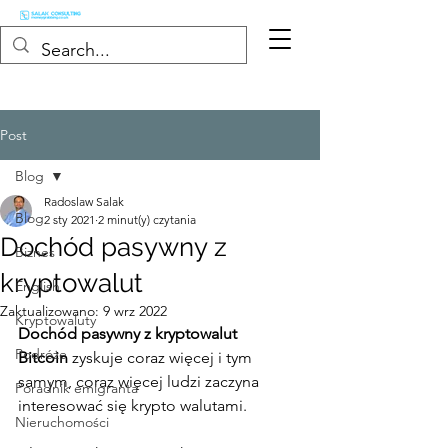
Post
Blog
Radoslaw Salak
Blog
2 sty 2021
2 minut(y) czytania
Dochód pasywny z
Biznes
kryptowalut
English
Zaktualizowano:
9 wrz 2022
Kryptowaluty
Dochód pasywny z kryptowalut
Podróże
Bitcoin 
zyskuje coraz więcej i tym 
samym, coraz więcej ludzi zaczyna 
Poradnik emigranta
interesować się krypto walutami. 
Nieruchomości