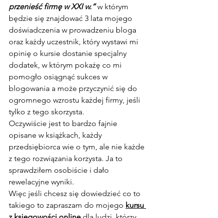
przenieść firmę w XXI w.”
 w którym 
będzie się znajdować 3 lata mojego 
doświadczenia w prowadzeniu bloga 
oraz każdy uczestnik, który wystawi mi 
opinię o kursie dostanie specjalny 
dodatek, w którym pokażę co mi 
pomogło osiągnąć sukces w 
blogowania a może przyczynić się do 
ogromnego wzrostu każdej firmy, jeśli 
tylko z tego skorzysta.
Oczywiście jest to bardzo fajnie 
opisane w książkach, każdy 
przedsiębiorca wie o tym, ale nie każde 
z tego rozwiązania korzysta. Ja to 
sprawdziłem osobiście i dało 
rewelacyjne wyniki.
Więc jeśli chcesz się dowiedzieć co to 
takiego to zapraszam do mojego 
kursu 
z księgowości online
 dla ludzi, którzy 