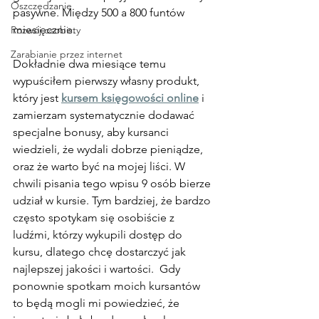
Oszczędzanie
pasywne. Między 500 a 800 funtów 
miesięcznie.
Rozwój osobisty
Zarabianie przez internet
Dokładnie dwa miesiące temu 
wypuściłem pierwszy własny produkt, 
który jest 
kursem księgowości online
 i 
zamierzam systematycznie dodawać 
specjalne bonusy, aby kursanci 
wiedzieli, że wydali dobrze pieniądze, 
oraz że warto być na mojej liści. W 
chwili pisania tego wpisu 9 osób bierze 
udział w kursie. Tym bardziej, że bardzo 
często spotykam się osobiście z 
ludźmi, którzy wykupili dostęp do 
kursu, dlatego chcę dostarczyć jak 
najlepszej jakości i wartości.  Gdy 
ponownie spotkam moich kursantów 
to będą mogli mi powiedzieć, że 