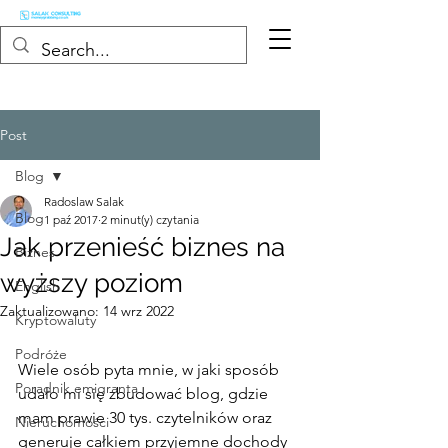
Post
Blog
Radoslaw Salak
Blog
1 paź 2017
2 minut(y) czytania
Jak przenieść biznes na
Biznes
wyższy poziom
English
Zaktualizowano:
14 wrz 2022
Kryptowaluty
Podróże
Wiele osób pyta mnie, w jaki sposób 
Poradnik emigranta
udało mi się zbudować blog, gdzie 
mam prawie 30 tys. czytelników oraz 
Nieruchomości
generuje całkiem przyjemne dochody 