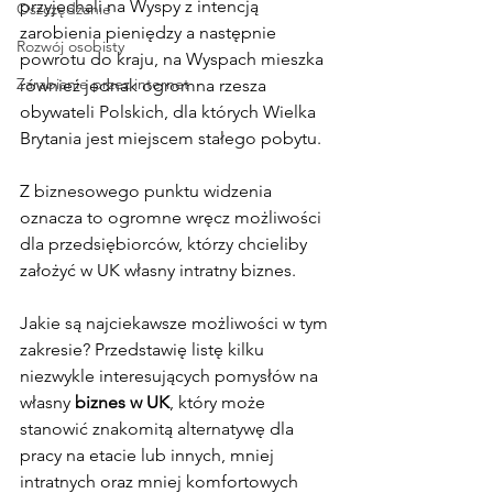
przyjechali na Wyspy z intencją 
Oszczędzanie
zarobienia pieniędzy a następnie 
Rozwój osobisty
powrotu do kraju, na Wyspach mieszka 
Zarabianie przez internet
również jednak ogromna rzesza 
obywateli Polskich, dla których Wielka 
Brytania jest miejscem stałego pobytu.
Z biznesowego punktu widzenia 
oznacza to ogromne wręcz możliwości 
dla przedsiębiorców, którzy chcieliby 
założyć w UK własny intratny biznes.
Jakie są najciekawsze możliwości w tym 
zakresie? Przedstawię listę kilku 
niezwykle interesujących pomysłów na 
własny 
biznes w UK
, który może 
stanowić znakomitą alternatywę dla 
pracy na etacie lub innych, mniej 
intratnych oraz mniej komfortowych 