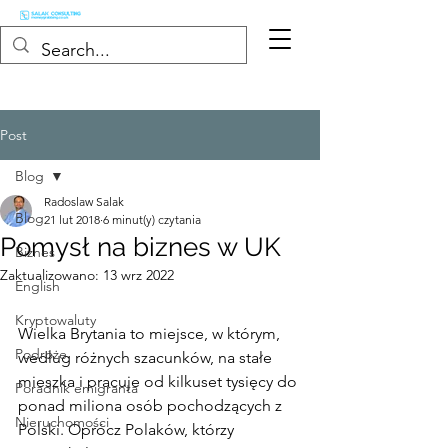
Post
Blog
Radoslaw Salak
Blog
21 lut 2018
6 minut(y) czytania
Pomysł na biznes w UK
Biznes
Zaktualizowano:
13 wrz 2022
English
Kryptowaluty
Wielka Brytania to miejsce, w którym, 
Podróże
według różnych szacunków, na stałe 
mieszka i pracuje od kilkuset tysięcy do 
Poradnik emigranta
ponad miliona osób pochodzących z 
Nieruchomości
Polski. Oprócz Polaków, którzy 