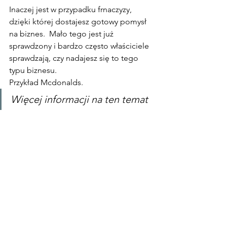
Inaczej jest w przypadku frnaczyzy, 
dzięki której dostajesz gotowy pomysł 
na biznes.  Mało tego jest już 
sprawdzony i bardzo często właściciele 
sprawdzają, czy nadajesz się to tego 
typu biznesu.
Przykład Mcdonalds.
Więcej informacji na ten temat 
znajdziesz 
KLIKAJĄC TUTAJ
Podsumowanie wpisu 
pomysł na biznes w UK
Tak naprawdę bardzo łatwo znaleźć 
jakiś pomysł na biznes, ale zawsze jest 
gorzej z wykonaniem. W końcu 9/10 
biznesów pada w pierwszych dwóch 
latach.