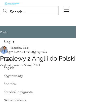
Post
Blog
Radoslaw Salak
Blog
26 lis 2015
1 minut(y) czytania
Przelewy z Anglii do Polski
Biznes
Zaktualizowano:
9 maj 2023
English
Kryptowaluty
Podróże
Poradnik emigranta
Nieruchomości