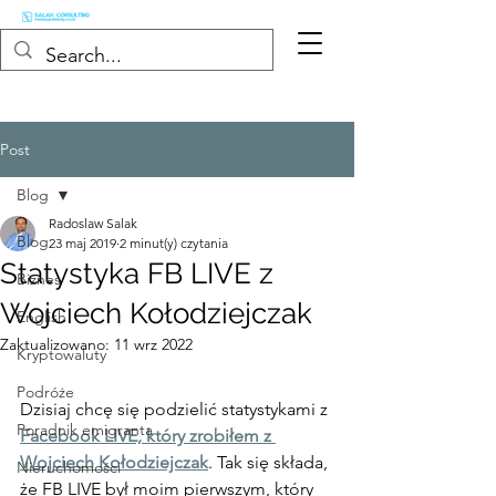
Post
Blog
Radoslaw Salak
Blog
23 maj 2019
2 minut(y) czytania
Statystyka FB LIVE z
Biznes
Wojciech Kołodziejczak
English
Zaktualizowano:
11 wrz 2022
Kryptowaluty
Podróże
Dzisiaj chcę się podzielić statystykami z 
Poradnik emigranta
Facebook LIVE, który zrobiłem z 
Wojciech Kołodziejczak
. Tak się składa, 
Nieruchomości
że FB LIVE był moim pierwszym, który 