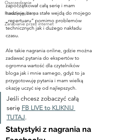
Oszczędzanie
zapoczątkował całą serię i mam 
nadzieję, że na stałe wejdą do mojego 
Rozwój osobisty
„repertuaru” pomimo problemów 
Zarabianie przez internet
technicznych jak i dużego nakładu 
czasu.
Ale takie nagrania online, gdzie można 
zadawać pytania do ekspertów to 
ogromna wartość dla czytelników 
bloga jak i mnie samego, gdyż to ja 
przygotowuję pytania i mam wielką 
okazję uczyć się od najlepszych.
Jeśli chcesz zobaczyć całą 
serię 
FB LIVE to KLIKNIJ 
TUTAJ
.
Statystyki z nagrania na 