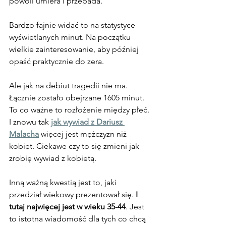
powoli umiera i przepada.
Bardzo fajnie widać to na statystyce 
wyświetlanych minut. Na początku 
wielkie zainteresowanie, aby później 
opaść praktycznie do zera.
Ale jak na debiut tragedii nie ma. 
Łącznie zostało obejrzane 1605 minut.
To co ważne to rozłożenie między płeć. 
I znowu tak 
jak wywiad z Dariusz 
Malacha
 więcej jest mężczyzn niż 
kobiet. Ciekawe czy to się zmieni jak 
zrobię wywiad z kobietą.
Inną ważną kwestią jest to, jaki 
przedział wiekowy prezentował się.
 I 
tutaj najwięcej jest w wieku 35-44
. Jest 
to istotna wiadomość dla tych co chcą 