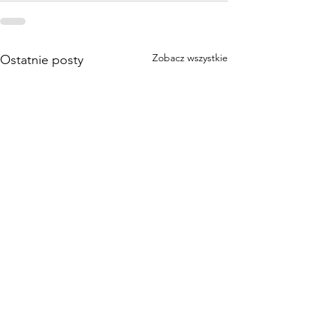
Zobacz wszystkie
Ostatnie posty
Jeśli otrzymałeś
wartość i uważasz, że