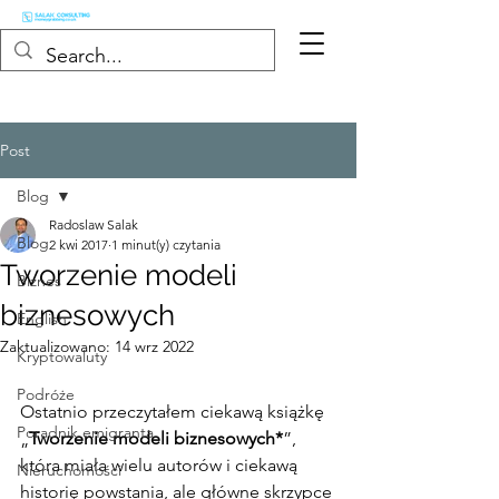
Post
Blog
Radoslaw Salak
Blog
2 kwi 2017
1 minut(y) czytania
Tworzenie modeli
Biznes
biznesowych
English
Zaktualizowano:
14 wrz 2022
Kryptowaluty
Podróże
Ostatnio przeczytałem ciekawą książkę 
Poradnik emigranta
„
Tworzenie modeli biznesowych*
”, 
która miała wielu autorów i ciekawą 
Nieruchomości
historię powstania, ale główne skrzypce 