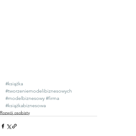
#książka
#tworzeniemodelibiznesowych
#modelbiznesowy
#firma
#książkabiznesowa
Rozwój osobisty