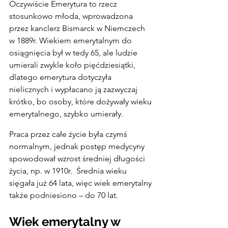
Oczywiście Emerytura to rzecz 
stosunkowo młoda, wprowadzona 
przez kanclerz Bismarck w Niemczech 
w 1889r. Wiekiem emerytalnym do 
osiągnięcia był w tedy 65, ale ludzie 
umierali zwykle koło pięćdziesiątki, 
dlatego emerytura dotyczyła 
nielicznych i wypłacano ją zazwyczaj 
krótko, bo osoby, które dożywały wieku 
emerytalnego, szybko umierały.
Praca przez całe życie była czymś 
normalnym, jednak postęp medycyny 
spowodował wzrost średniej długości 
życia, np. w 1910r.  Średnia wieku 
sięgała już 64 lata, więc wiek emerytalny 
także podniesiono – do 70 lat.
Wiek emerytalny w 