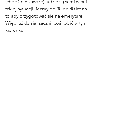
(chodź nie zawsze) ludzie są sami winni 
takiej sytuacji. Mamy od 30 do 40 lat na 
to aby przygotować się na emeryturę. 
Więc już dzisiaj zacznij coś robić w tym 
kierunku. 
Wszystkie informacje pochodzą ze 
strony gov.uk Aby dowiedzieć się 
szczegółów polecam porozmawiać z 
doradcą
Jeśli masz jakieś pytania odnośnie 
emerytury w UK to zajrzyj na grupę na 
FB pod adresem:  
https://www.facebook.com/groups/em
eryturawUK
emerytura
Wiek emerytalny w Europie
Emerytura w UK
Emerytura w Anglii
Poradnik emigranta