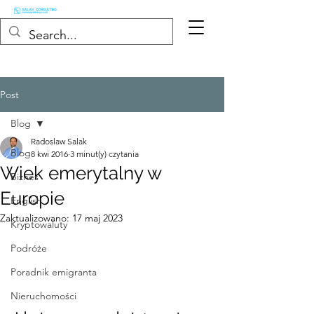
Post
Blog
Radoslaw Salak
Blog
8 kwi 2016
3 minut(y) czytania
Wiek emerytalny w
Biznes
Europie
English
Zaktualizowano:
17 maj 2023
Kryptowaluty
Podróże
Poradnik emigranta
Nieruchomości