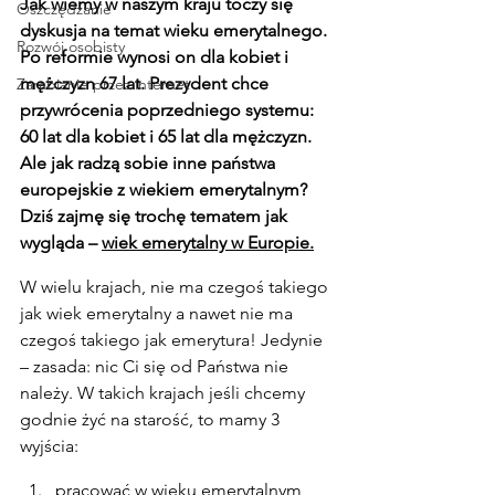
Jak wiemy w naszym kraju toczy się 
Oszczędzanie
dyskusja na temat wieku emerytalnego. 
Rozwój osobisty
Po reformie wynosi on dla kobiet i 
mężczyzn 67 lat. Prezydent chce 
Zarabianie przez internet
przywrócenia poprzedniego systemu: 
60 lat dla kobiet i 65 lat dla mężczyzn. 
Ale jak radzą sobie inne państwa 
europejskie z wiekiem emerytalnym? 
Dziś zajmę się trochę tematem jak 
wygląda – 
wiek emerytalny w Europie.
W wielu krajach, nie ma czegoś takiego 
jak wiek emerytalny a nawet nie ma 
czegoś takiego jak emerytura! Jedynie 
– zasada: nic Ci się od Państwa nie 
należy. W takich krajach jeśli chcemy 
godnie żyć na starość, to mamy 3 
wyjścia:
pracować w wieku emerytalnym