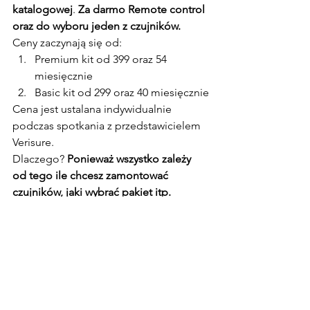
katalogowej
. 
Za darmo Remote control 
oraz do wyboru jeden z czujników.
Ceny zaczynają się od:
Premium kit od 399 oraz 54 
miesięcznie
Basic kit od 299 oraz 40 miesięcznie
Cena jest ustalana indywidualnie 
podczas spotkania z przedstawicielem 
Verisure.
Dlaczego? 
Ponieważ wszystko zależy 
od tego ile chcesz zamontować 
czujników, jaki wybrać pakiet itp.
Jeśli chcesz założyć biznes w 
UK, to koniecznie zapoznaj się 
z 
kursem Self employed w UK 
krok po kroku
Aby sprawdzić i się przekonać jak to 