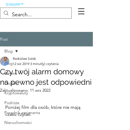
Post
Blog
Radoslaw Salak
Blog
12 sie 2019
3 minut(y) czytania
Czy twój alarm domowy
Biznes
na pewno jest odpowiedni
English
Zaktualizowano:
11 wrz 2022
Kryptowaluty
Podróże
Poniżej film dla osób, które nie mają 
Poradnik emigranta
czasu czytać.
Nieruchomości