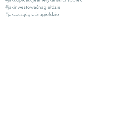
#jakinwestowaćnagiełdzie
#jakzacząćgraćnagiełdzie
#jakinwestowaćwakcje
inwestowanie
trading212
Poradnik emigranta
Biznes
Zarabianie przez internet
Zobacz wszystkie
Ostatnie posty