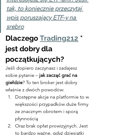
tak, to koniecznie przeczytaj 
wpis poruszający ETF-y na 
srebro
Dlaczego 
Trading212
 * 
jest dobry dla 
początkujących?
Jeśli dopiero zaczynasz i zadajesz 
sobie pytanie – 
jak zacząć grać na 
giełdzie
? To ten broker jest dobry 
właśnie z dwóch powodów:
Dostępne akcje na platformie to w 
większości przypadków duże firmy 
ze znacznym obrotem i sporą 
płynnością
Oraz brak opłat prowizyjnych. Jest 
to bardzo ważne, gdyż dziesiątki 