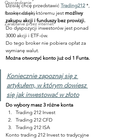
Oszczędzanie
Dzisiaj chcę przedstawić 
Trading212
 *, 
broker dzięki któremu jest 
możliwy 
Rozwój osobisty
zakupu akcji i funduszy bez prowizji.
Zarabianie przez internet
Do dyspozycji inwestorów jest ponad 
3000 akcji i ETF-ów.
Do tego broker nie pobiera opłat za 
wymianę walut.
Można otworzyć konto już od 1 Funta.
Koniecznie zapoznaj się z 
artykułem, w którym dowiesz 
się jak inwestować w złoto
Do wybory masz 3 różne konta
Trading 212 Invest
Trading 212 CFD
Trading 212 ISA
Konto trading 212 Invest to tradycyjne 