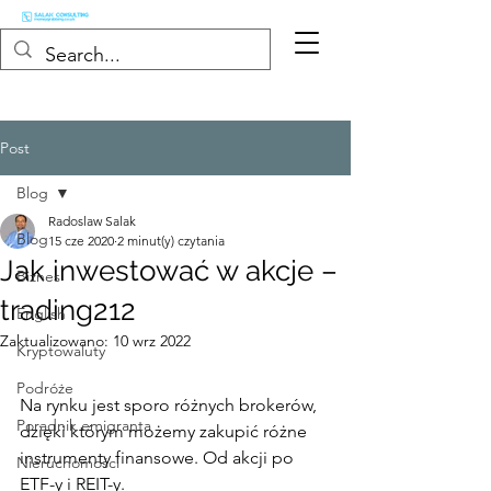
Post
Blog
Radoslaw Salak
Blog
15 cze 2020
2 minut(y) czytania
Jak inwestować w akcje –
Biznes
trading212
English
Zaktualizowano:
10 wrz 2022
Kryptowaluty
Podróże
Na rynku jest sporo różnych brokerów, 
Poradnik emigranta
dzięki którym możemy zakupić różne 
instrumenty finansowe. Od akcji po 
Nieruchomości
ETF-y i REIT-y.