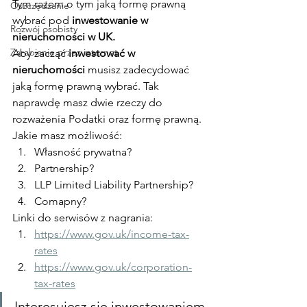
Tym razem o tym jaką formę prawną 
Oszczędzanie
wybrać pod
 inwestowanie w 
Rozwój osobisty
nieruchomości w UK.
Zarabianie przez internet
Aby zacząć 
inwestować w 
nieruchomości
 musisz zadecydować 
jaką formę prawną wybrać. Tak 
naprawdę masz dwie rzeczy do 
rozważenia Podatki oraz formę prawną.
Jakie masz możliwość:
Własność prywatna?
Partnership?
LLP Limited Liability Partnership?
Comapny?
Linki do serwisów z nagrania:
https://www.gov.uk/income-tax-
rates
https://www.gov.uk/corporation-
tax-rates
Interesujesz się inwestowaniem 