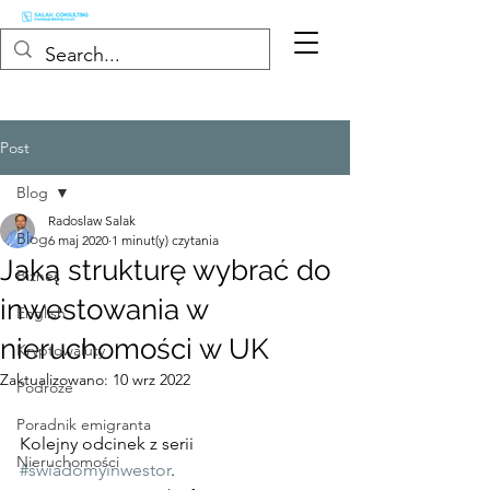
Post
Blog
Radoslaw Salak
Blog
6 maj 2020
1 minut(y) czytania
Jaką strukturę wybrać do
Biznes
inwestowania w
English
nieruchomości w UK
Kryptowaluty
Zaktualizowano:
10 wrz 2022
Podróże
Poradnik emigranta
Kolejny odcinek z serii 
Nieruchomości
#świadomyinwestor
.