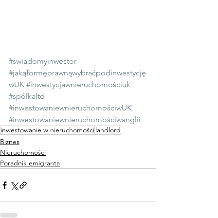
#świadomyinwestor
#jakąformęprawnąwybraćpodinwestycję
wUK
#inwestycjawnieruchomościuk
#spółkaltd
#inwestowaniewnieruchomościwUK
#inwestowaniewnieruchomościwanglii
inwestowanie w nieruchomości
landlord
Biznes
Nieruchomości
Poradnik emigranta