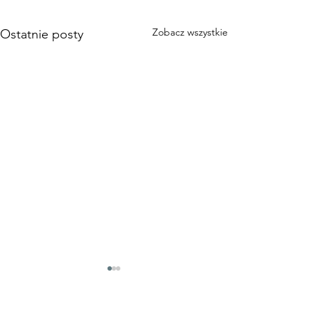
Zobacz wszystkie
Ostatnie posty
Jeśli otrzymałeś
wartość i uważasz, że
może się to komuś przydać
, to proszę