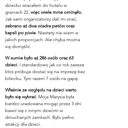
dziecko wracałem do hotelu w 
graniach 22, 
więc wiele mnie ominęło.
Jak sami organizatorzy dali mi znać, 
zebrano aż dwa wiadra petów oraz 
kapsli po piwie
. Niestety nie wiem w 
jakich proporcjach. Ale chyba można 
się domyślić.
W sumie było aż 286 osób oraz 63 
dzieci
. I standardowo jak co rok zawsze 
ktoś próbuje dostać się na imprezę bez 
bileciku. Tym razem 7 osób na gapę.
Właśnie ze względu na dzieci warto 
było się wybrać.
 Moja Marysia była 
bardzo uradowana mogąc przez 3 dni 
bawić się z innymi dziećmi w 
dmuchanych zamkach. Było pełno 
atrakcji dla dzieci.