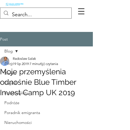
Post
Blog
Radoslaw Salak
Blog
19 lip 2019
7 minut(y) czytania
Moje przemyślenia
Biznes
odnośnie Blue Timber
English
Invest Camp UK 2019
Kryptowaluty
Podróże
Poradnik emigranta
Nieruchomości