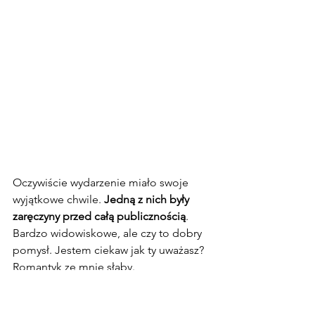
Oczywiście wydarzenie miało swoje 
wyjątkowe chwile. 
Jedną z nich były 
zaręczyny przed całą publicznością
. 
Bardzo widowiskowe, ale czy to dobry 
pomysł. Jestem ciekaw jak ty uważasz? 
Romantyk ze mnie słaby.
Również takie spotkania, gdzie przez 
kilka dni inwestorzy i przedsiębiorcy tak 