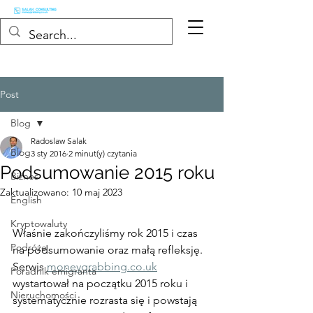
Post
Blog
Radoslaw Salak
Blog
3 sty 2016
2 minut(y) czytania
Podsumowanie 2015 roku
Biznes
Zaktualizowano:
10 maj 2023
English
Kryptowaluty
Właśnie zakończyliśmy rok 2015 i czas 
Podróże
na podsumowanie oraz małą refleksję. 
Serwis 
moneygrabbing.co.uk
Poradnik emigranta
wystartował na początku 2015 roku i 
Nieruchomości
systematycznie rozrasta się i powstają 