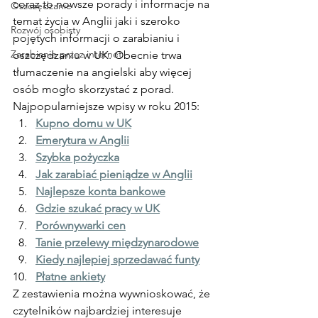
coraz to nowsze porady i informacje na 
Oszczędzanie
temat życia w Anglii jaki i szeroko 
Rozwój osobisty
pojętych informacji o zarabianiu i 
Zarabianie przez internet
oszczędzaniu w UK. Obecnie trwa 
tłumaczenie na angielski aby więcej 
osób mogło skorzystać z porad.
Najpopularniejsze wpisy w roku 2015:
Kupno domu w UK
Emerytura w Anglii
Szybka pożyczka
Jak zarabiać pieniądze w Anglii
Najlepsze konta bankowe
Gdzie szukać pracy w UK
Porównywarki cen
Tanie przelewy międzynarodowe
Kiedy najlepiej sprzedawać funty
Płatne ankiety
Z zestawienia można wywnioskować, że 
czytelników najbardziej interesuje 