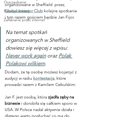
Oszczędzanie
organizowane w Sheffield  przez
Global Investor Club
 kolejne spotkanie 
Rozwój osobisty
i tym razem gościem będzie Jan Fijor.
Zarabianie przez internet
Na temat spotkań 
organizowanych w Sheffield 
dowiesz się więcej z wpisu: 
Never work again
 oraz 
Polak 
Polakowi wilkiem
.
Dodam, że tę osobę możesz kojarzyć z 
audycji w radiu 
kontestacja
, które 
prowadzi razem z Kamilem Cebulskim.
Jan F. jest osobą, która 
zjadła zęby na 
biznesie
 i dorobiła się całkiem sporo w 
USA. W Polsce nadal aktywnie działa i 
dlatego warto posłuchać co ma do 