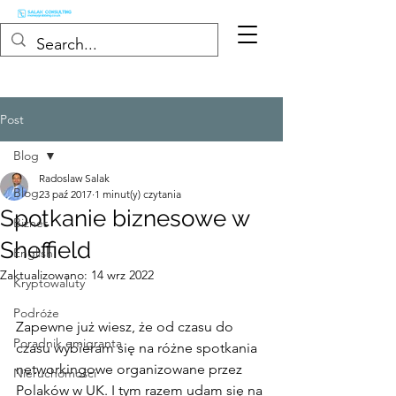
Post
Blog
Radoslaw Salak
Blog
23 paź 2017
1 minut(y) czytania
Spotkanie biznesowe w
Biznes
Sheffield
English
Zaktualizowano:
14 wrz 2022
Kryptowaluty
Podróże
Zapewne już wiesz, że od czasu do 
Poradnik emigranta
czasu wybieram się na różne spotkania 
networkingowe organizowane przez 
Nieruchomości
Polaków w UK. I tym razem udam się na 