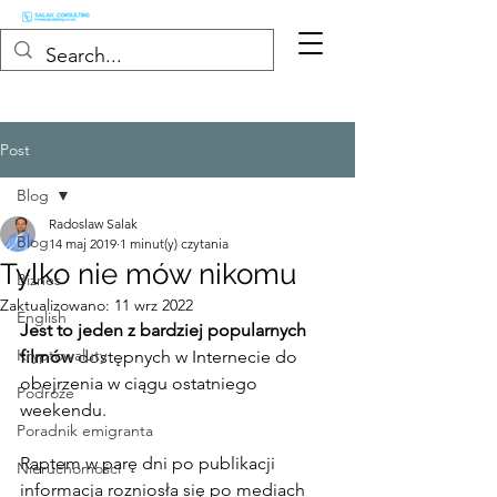
Post
Blog
Radoslaw Salak
Blog
14 maj 2019
1 minut(y) czytania
Tylko nie mów nikomu
Biznes
Zaktualizowano:
11 wrz 2022
English
Jest to jeden z bardziej popularnych 
Kryptowaluty
filmów
 dostępnych w Internecie do 
obejrzenia w ciągu ostatniego 
Podróże
weekendu.
Poradnik emigranta
Raptem w parę dni po publikacji 
Nieruchomości
informacja rozniosła się po mediach 