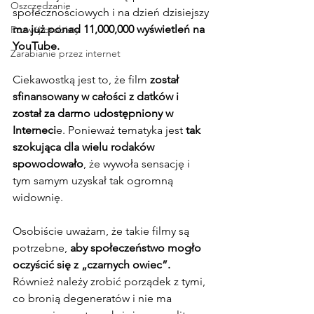
Oszczędzanie
społecznościowych i na dzień dzisiejszy 
ma już ponad 11,000,000 wyświetleń na 
Rozwój osobisty
YouTube.
Zarabianie przez internet
Ciekawostką jest to, że film 
został 
sfinansowany w całości z datków i 
został za darmo udostępniony w 
Interneci
e. Ponieważ tematyka jest 
tak 
szokująca dla wielu rodaków 
spowodowało
, że wywoła sensację i 
tym samym uzyskał tak ogromną 
widownię.
Osobiście uważam, że takie filmy są 
potrzebne,
 aby społeczeństwo mogło 
oczyścić się z „czarnych owiec”.
Również należy zrobić porządek z tymi, 
co bronią degeneratów i nie ma 