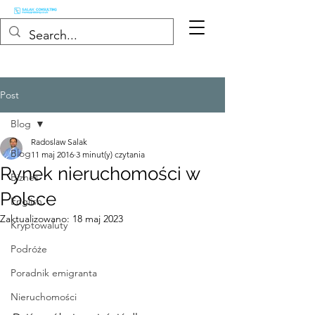
Post
Blog
Radoslaw Salak
Blog
11 maj 2016
3 minut(y) czytania
Rynek nieruchomości w
Biznes
Polsce
English
Zaktualizowano:
18 maj 2023
Kryptowaluty
Podróże
Poradnik emigranta
Nieruchomości