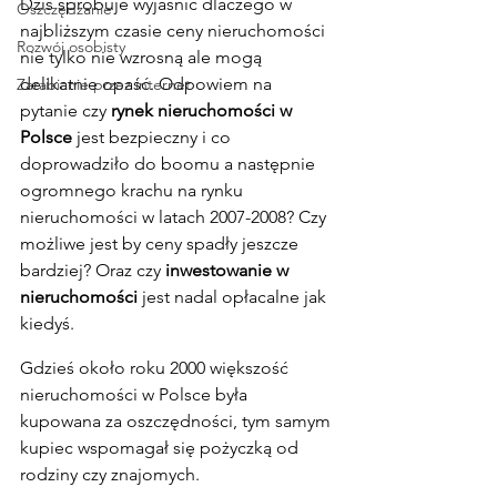
Dziś spróbuje wyjaśnić dlaczego w 
Oszczędzanie
najbliższym czasie ceny nieruchomości 
Rozwój osobisty
nie tylko nie wzrosną ale mogą 
delikatnie opaść. Odpowiem na 
Zarabianie przez internet
pytanie czy 
rynek nieruchomości w 
Polsce
 jest bezpieczny i co 
doprowadziło do boomu a następnie 
ogromnego krachu na rynku 
nieruchomości w latach 2007-2008? Czy 
możliwe jest by ceny spadły jeszcze 
bardziej? Oraz czy 
inwestowanie w 
nieruchomości
 jest nadal opłacalne jak 
kiedyś.
Gdzieś około roku 2000 większość 
nieruchomości w Polsce była 
kupowana za oszczędności, tym samym 
kupiec wspomagał się pożyczką od 
rodziny czy znajomych.