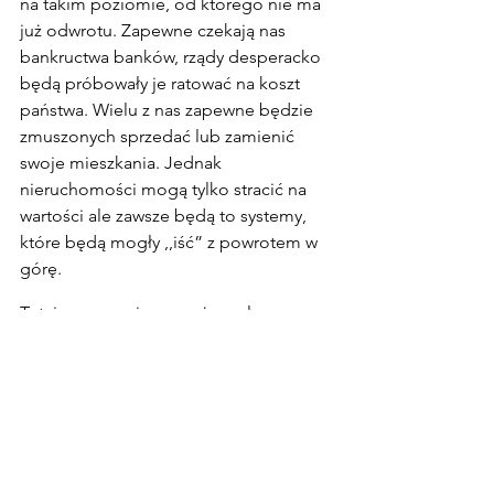
na takim poziomie, od którego nie ma 
już odwrotu. Zapewne czekają nas 
bankructwa banków, rządy desperacko 
będą próbowały je ratować na koszt 
państwa. Wielu z nas zapewne będzie 
zmuszonych sprzedać lub zamienić 
swoje mieszkania. Jednak 
nieruchomości mogą tylko stracić na 
wartości ale zawsze będą to systemy, 
które będą mogły ,,iść” z powrotem w 
górę.
Tutaj zaznaczę jeszcze, że małe 
mieszkania dwupokojowe lub kawalerki 
będą raczej ciągle w cenie lub stracą 
najmniej.
Oczywiście wielu z Was pewnie 
stwierdzi, że są to pesymistyczne 
wypowiedzi ale warto pomyśleć – kto 